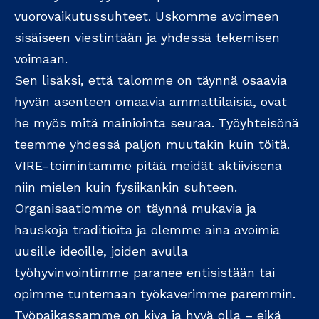
vuorovaikutussuhteet. Uskomme avoimeen
sisäiseen viestintään ja yhdessä tekemisen
voimaan.
Sen lisäksi, että talomme on täynnä osaavia
hyvän asenteen omaavia ammattilaisia, ovat
he myös mitä mainiointa seuraa. Työyhteisönä
teemme yhdessä paljon muutakin kuin töitä.
VIRE-toimintamme pitää meidät aktiivisena
niin mielen kuin fysiikankin suhteen.
Organisaatiomme on täynnä mukavia ja
hauskoja traditioita ja olemme aina avoimia
uusille ideoille, joiden avulla
työhyvinvointimme paranee entisistään tai
opimme tuntemaan työkaverimme paremmin.
Työpaikassamme on kiva ja hyvä olla – eikä