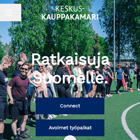
Jaa sivu
URAVALIKKO
Ratkaisuja
Suomelle.
Connect
Avoimet työpaikat
Siirry sisältöön