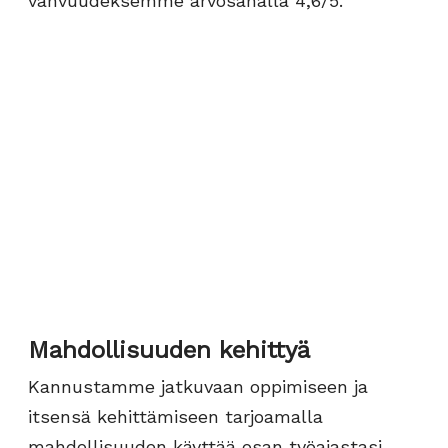
vahvuudeksemme arvosanalla 4,6/5.
Mahdollisuuden kehittyä
Kannustamme jatkuvaan oppimiseen ja
itsensä kehittämiseen tarjoamalla
mahdollisuuden käyttää osan työajastasi