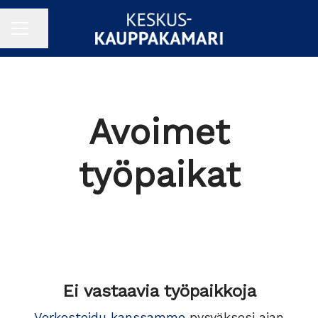
Jaa sivu
URAVALIKKO
Avoimet
työpaikat
Ei vastaavia työpaikkoja
Verkostoidu kanssamme
pysyäksesi ajan