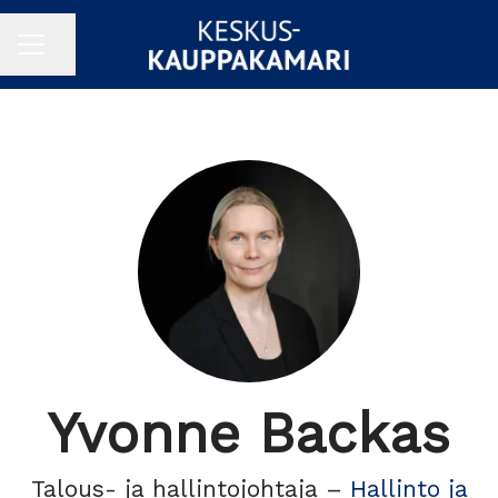
Jaa sivu
URAVALIKKO
Yvonne Backas
Talous- ja hallintojohtaja –
Hallinto ja